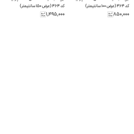
کد 464 (عرض 100 سانتیمتر)
کد 464 (عرض 150 سانتیمتر)
۱٬۴۹۵٬۰۰۰
۸۵۰٬۰۰۰