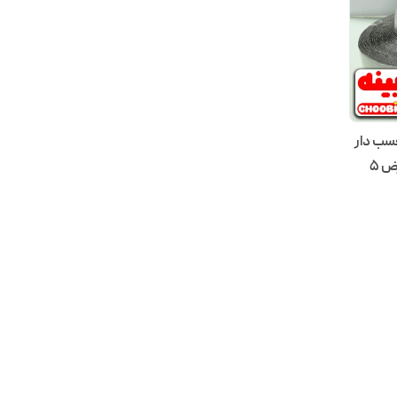
سب دار
مشکی وارداتی چوبینه کد U982 (عرض ۵