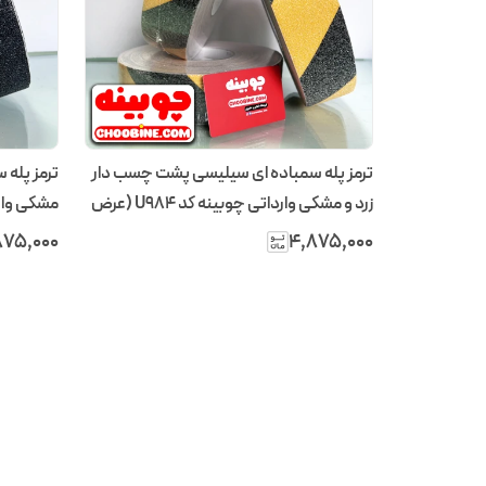
ترمز پله سمباده ای سیلیسی پشت چسب دار
ترمز پله
زرد و مشکی وارداتی چوبینه کد U984 (عرض
۵ سانتیمتر – رول ۲۵ متری)
سانتیمتر – رول
۸۷۵٬۰۰۰
۴٬۸۷۵٬۰۰۰