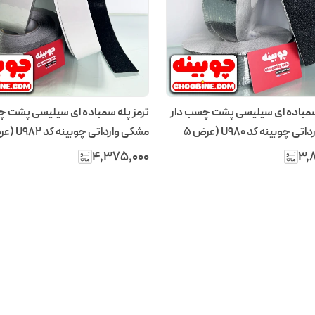
 سمباده ای سیلیسی پشت چسب دار
ترمز پله سمباده ای سیلیسی پشت چ
مشکی وارداتی چوبینه کد U980 (عرض ۵
 ۲۵ متری)
سانتیمتر – رول ۲۵ متری)
۴٬۳۷۵٬۰۰۰
۳٬