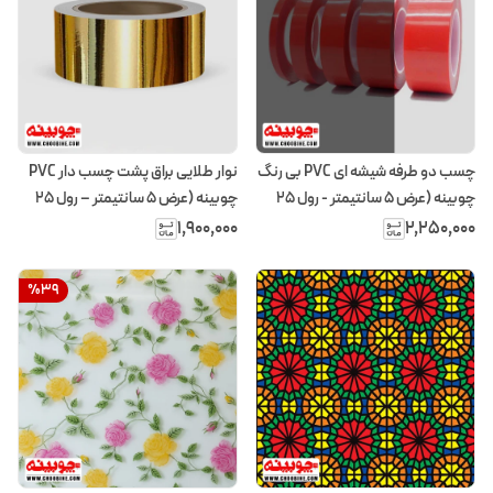
چسب دو طرفه شیشه ای PVC بی رنگ
نوار طلایی براق پشت چسب دار PVC
چوبینه (عرض 5 سانتیمتر - رول 25
چوبینه (عرض 5 سانتیمتر – رول ۲۵
متری)
متری)
۱٬۹۰۰٬۰۰۰
۲٬۲۵۰٬۰۰۰
%
39