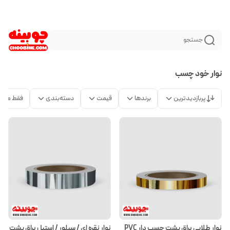
جستجو
نوار خود چسب
پربازدیدترین
برندها
قیمت
دسته‌بندی
فقط محص
نوار طلایی براق پشت چسب دار PVC
نوار نقره ای / سیلور / استیل براق پشت