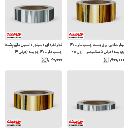
نوار طلایی براق پشت چسب دار PVC
نوار نقره ای / سیلور / استیل براق پشت
چوبینه (عرض 5 سانتیمتر – رول ۲۵
چسب دار PVC چوبینه (عرض 3
متری)
سانتیمتر – رول ۲۵ متری)
۱٬۱۲۰٬۰۰۰
۱٬۹۰۰٬۰۰۰