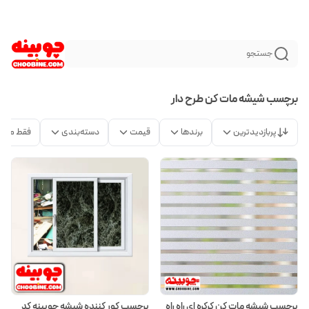
جستجو
برچسب شیشه مات کن طرح دار
پربازدیدترین
برندها
قیمت
دسته‌بندی
فقط محص
برچسب شیشه مات کن کرکره ای راه راه
برچسب کور کننده شیشه چوبینه کد