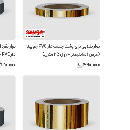
نوار طلایی براق پشت چسب دار PVC چوبینه
نوار نقره
(عرض ۱ سانتیمتر – رول ۲۵ متری)
متری)
۷۳۰٬۰۰۰
۴۹۰٬۰۰۰