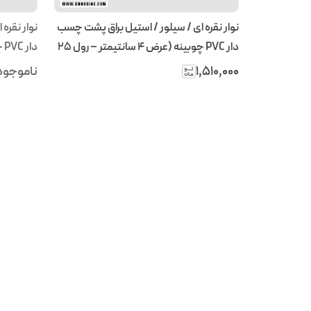
نوار نقره ای / سیلور / استیل براق پشت چسب
نوار نقره
دار PVC چوبینه (عرض 4 سانتیمتر – رول ۲۵
متری)
متری)
۱٬۵۱۰٬۰۰۰
ناموجود