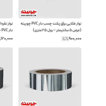
نوار طلایی براق پشت چسب دار PVC چوبینه
نوار نقره
(عرض 5 سانتیمتر – رول ۲۵ متری)
متری)
۱٬۱۲۰٬۰۰۰
۱٬۹۰۰٬۰۰۰