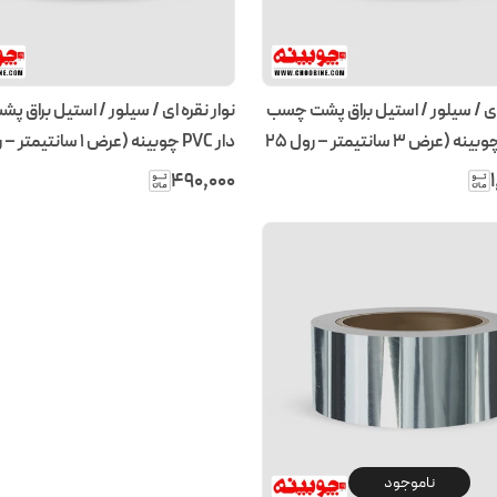
 ای / سیلور / استیل براق پشت چسب
نوار نقره ای / سیلور / استیل براق 
دار PVC چوبینه (عرض 3 سانتیمتر – رول ۲۵
متری)
۴۹۰٬۰۰۰
ناموجود