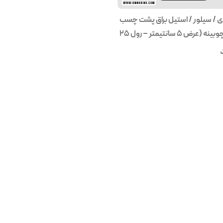
 ای / سیلور / استیل براق پشت چسب
دار PVC چوبینه (عرض 5 سانتیمتر – رول ۲۵