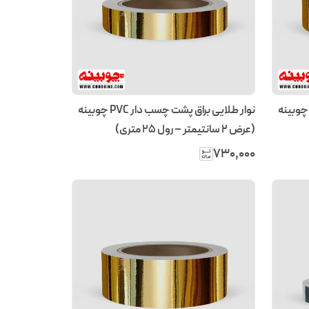
وار طلایی براق پشت چسب دار PVC چوبینه
نوار طلایی براق پشت چسب دار PVC چوبینه
(عرض 2 سانتیمتر – رول ۲۵ متری)
۷۳۰٬۰۰۰