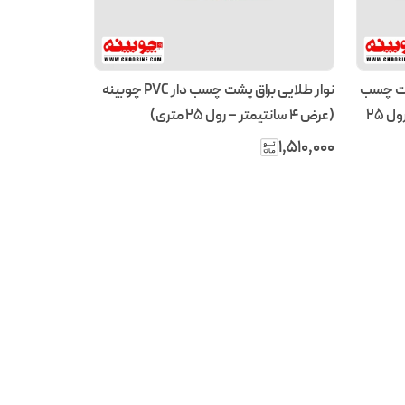
پشت چسب
نوار طلایی براق پشت چسب دار PVC چوبینه
دار PVC چوبینه (عرض ۱ سانتیمتر – رول ۲۵
(عرض 4 سانتیمتر – رول ۲۵ متری)
۱٬۵۱۰٬۰۰۰